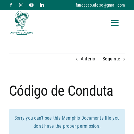
Skip
fundacao.aleixo@gmail.com
to
content
Toggle
A FUNDAÇÃO
Naviga
Anterior
Seguinte
RESPOSTAS SOCIAIS E SERVIÇOS
NOTÍCIAS
Código de Conduta
PARCERIAS
Sorry you can't see this Memphis Documents file you
DONATIVOS
don't have the proper permission.