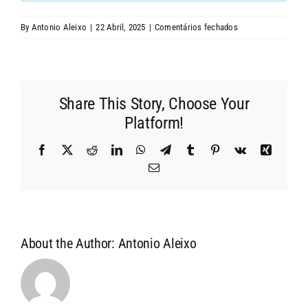
CONTACTOS
em
By
Antonio Aleixo
|
22 Abril, 2025
|
Comentários fechados
Código
de
Conduta
Share This Story, Choose Your
Platform!
Facebook
X
Reddit
LinkedIn
WhatsApp
Telegram
Tumblr
Pinterest
Vk
Xing
Email
(necessário
mas
não
publicado)
About the Author:
Antonio Aleixo