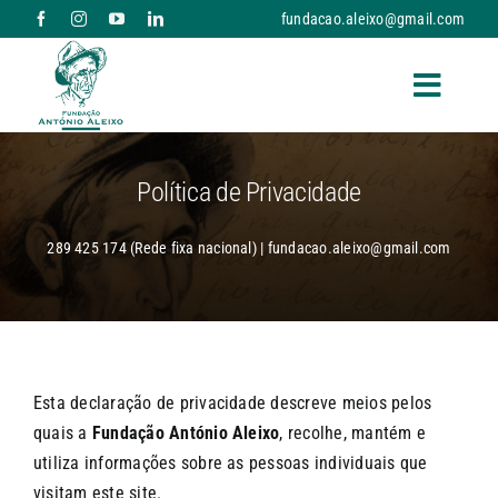
Skip
fundacao.aleixo@gmail.com
to
content
Toggle
Naviga
A FUNDAÇÃO
Política de Privacidade
RESPOSTAS SOCIAIS E SERVIÇOS
289 425 174 (Rede fixa nacional) | fundacao.aleixo@gmail.com
NOTÍCIAS
PARCERIAS
Esta declaração de privacidade descreve meios pelos
quais a
Fundação António Aleixo
, recolhe, mantém e
DONATIVOS
utiliza informações sobre as pessoas individuais que
visitam este site.