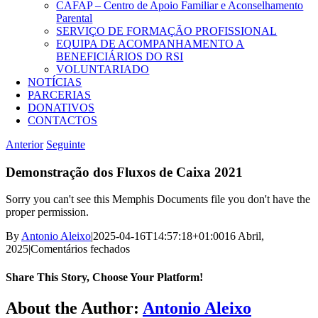
CAFAP – Centro de Apoio Familiar e Aconselhamento
Parental
SERVIÇO DE FORMAÇÃO PROFISSIONAL
EQUIPA DE ACOMPANHAMENTO A
BENEFICIÁRIOS DO RSI
VOLUNTARIADO
NOTÍCIAS
PARCERIAS
DONATIVOS
CONTACTOS
Anterior
Seguinte
Demonstração dos Fluxos de Caixa 2021
Sorry you can't see this Memphis Documents file you don't have the
proper permission.
By
Antonio Aleixo
|
2025-04-16T14:57:18+01:00
16 Abril,
em
2025
|
Comentários fechados
Demonstração
dos
Share This Story, Choose Your Platform!
Fluxos
de
Facebook
X
Reddit
LinkedIn
WhatsApp
Telegram
Tumblr
Pinterest
Vk
Xing
Email
About the Author:
Antonio Aleixo
Caixa
(necessário