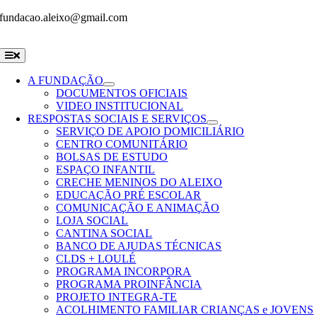
Skip
fundacao.aleixo@gmail.com
to
content
Toggle
Navigation
A FUNDAÇÃO
DOCUMENTOS OFICIAIS
VIDEO INSTITUCIONAL
RESPOSTAS SOCIAIS E SERVIÇOS
SERVIÇO DE APOIO DOMICILIÁRIO
CENTRO COMUNITÁRIO
BOLSAS DE ESTUDO
ESPAÇO INFANTIL
CRECHE MENINOS DO ALEIXO
EDUCAÇÃO PRÉ ESCOLAR
COMUNICAÇÃO E ANIMAÇÃO
LOJA SOCIAL
CANTINA SOCIAL
BANCO DE AJUDAS TÉCNICAS
CLDS + LOULÉ
PROGRAMA INCORPORA
PROGRAMA PROINFÂNCIA
PROJETO INTEGRA-TE
ACOLHIMENTO FAMILIAR CRIANÇAS e JOVENS