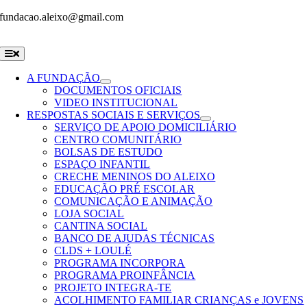
Skip
fundacao.aleixo@gmail.com
to
content
Toggle
Navigation
A FUNDAÇÃO
DOCUMENTOS OFICIAIS
VIDEO INSTITUCIONAL
RESPOSTAS SOCIAIS E SERVIÇOS
SERVIÇO DE APOIO DOMICILIÁRIO
CENTRO COMUNITÁRIO
BOLSAS DE ESTUDO
ESPAÇO INFANTIL
CRECHE MENINOS DO ALEIXO
EDUCAÇÃO PRÉ ESCOLAR
COMUNICAÇÃO E ANIMAÇÃO
LOJA SOCIAL
CANTINA SOCIAL
BANCO DE AJUDAS TÉCNICAS
CLDS + LOULÉ
PROGRAMA INCORPORA
PROGRAMA PROINFÂNCIA
PROJETO INTEGRA-TE
ACOLHIMENTO FAMILIAR CRIANÇAS e JOVENS