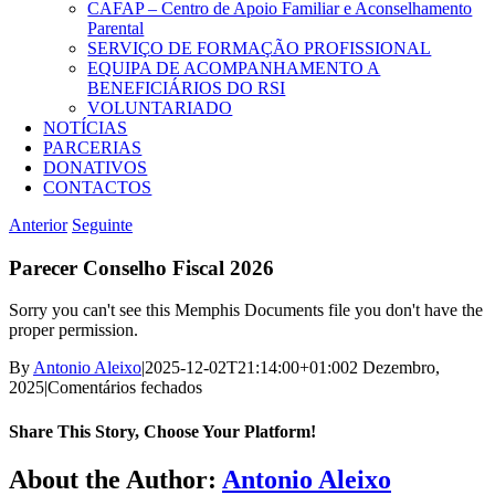
CAFAP – Centro de Apoio Familiar e Aconselhamento
Parental
SERVIÇO DE FORMAÇÃO PROFISSIONAL
EQUIPA DE ACOMPANHAMENTO A
BENEFICIÁRIOS DO RSI
VOLUNTARIADO
NOTÍCIAS
PARCERIAS
DONATIVOS
CONTACTOS
Anterior
Seguinte
Parecer Conselho Fiscal 2026
Sorry you can't see this Memphis Documents file you don't have the
proper permission.
By
Antonio Aleixo
|
2025-12-02T21:14:00+01:00
2 Dezembro,
em
2025
|
Comentários fechados
Parecer
Conselho
Share This Story, Choose Your Platform!
Fiscal
2026
Facebook
X
Reddit
LinkedIn
WhatsApp
Telegram
Tumblr
Pinterest
Vk
Xing
Email
About the Author:
Antonio Aleixo
(necessário