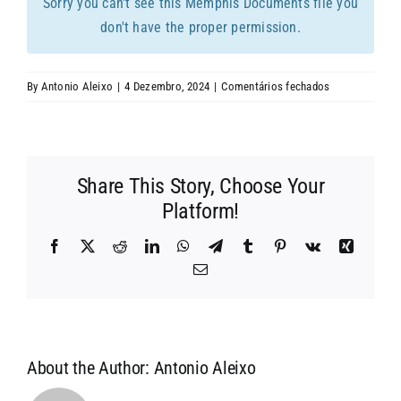
Sorry you can't see this Memphis Documents file you
CONTACTOS
don't have the proper permission.
em
By
Antonio Aleixo
|
4 Dezembro, 2024
|
Comentários fechados
Plano
de
Atividades
2025
Share This Story, Choose Your
Platform!
Facebook
X
Reddit
LinkedIn
WhatsApp
Telegram
Tumblr
Pinterest
Vk
Xing
Email
(necessário
mas
não
publicado)
About the Author:
Antonio Aleixo