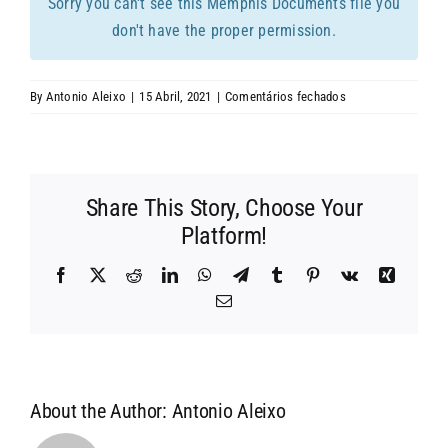
Sorry you can't see this Memphis Documents file you
CONTACTOS
don't have the proper permission.
em
By
Antonio Aleixo
|
15 Abril, 2021
|
Comentários fechados
Relatório
Financeiro
2016
Share This Story, Choose Your
Platform!
Facebook
X
Reddit
LinkedIn
WhatsApp
Telegram
Tumblr
Pinterest
Vk
Xing
Email
(necessário
mas
não
publicado)
About the Author:
Antonio Aleixo