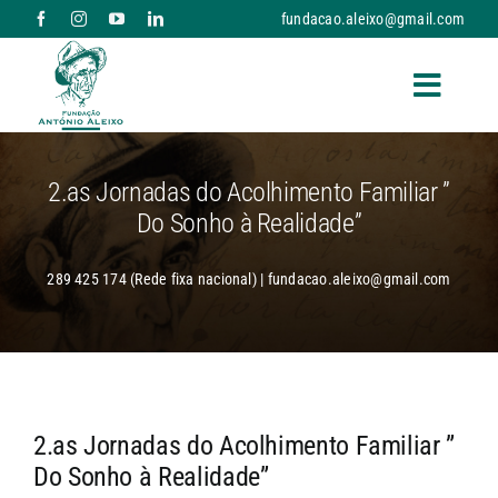
Skip
fundacao.aleixo@gmail.com
to
content
Toggle
Naviga
A FUNDAÇÃO
2.as Jornadas do Acolhimento Familiar ”
Do Sonho à Realidade”
RESPOSTAS SOCIAIS E SERVIÇOS
289 425 174 (Rede fixa nacional) | fundacao.aleixo@gmail.com
NOTÍCIAS
PARCERIAS
2.as Jornadas do Acolhimento Familiar ”
DONATIVOS
Do Sonho à Realidade”