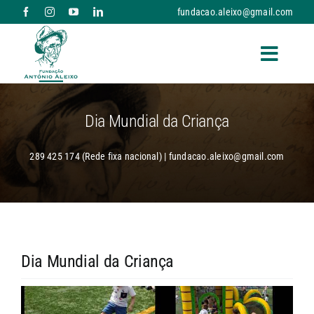
Skip
fundacao.aleixo@gmail.com
to
content
Toggle
Naviga
A FUNDAÇÃO
Dia Mundial da Criança
RESPOSTAS SOCIAIS E SERVIÇOS
289 425 174 (Rede fixa nacional) | fundacao.aleixo@gmail.com
NOTÍCIAS
PARCERIAS
Dia Mundial da Criança
DONATIVOS