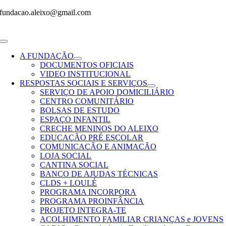
Skip
fundacao.aleixo@gmail.com
to
content
Toggle
Navigation
A FUNDAÇÃO
DOCUMENTOS OFICIAIS
VIDEO INSTITUCIONAL
RESPOSTAS SOCIAIS E SERVIÇOS
SERVIÇO DE APOIO DOMICILIÁRIO
CENTRO COMUNITÁRIO
BOLSAS DE ESTUDO
ESPAÇO INFANTIL
CRECHE MENINOS DO ALEIXO
EDUCAÇÃO PRÉ ESCOLAR
COMUNICAÇÃO E ANIMAÇÃO
LOJA SOCIAL
CANTINA SOCIAL
BANCO DE AJUDAS TÉCNICAS
CLDS + LOULÉ
PROGRAMA INCORPORA
PROGRAMA PROINFÂNCIA
PROJETO INTEGRA-TE
ACOLHIMENTO FAMILIAR CRIANÇAS e JOVENS