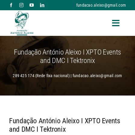
Skip
fundacao.aleixo@gmail.com
to
content
Toggle
Naviga
A FUNDAÇÃO
Fundação António Aleixo I XPTO Events
and DMC I Tektronix
RESPOSTAS SOCIAIS E SERVIÇOS
289 425 174 (Rede fixa nacional) | fundacao.aleixo@gmail.com
NOTÍCIAS
PARCERIAS
Fundação António Aleixo I XPTO Events
DONATIVOS
and DMC I Tektronix