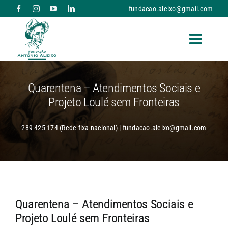
Skip
fundacao.aleixo@gmail.com
to
content
Toggle
Naviga
A FUNDAÇÃO
Quarentena – Atendimentos Sociais e
Projeto Loulé sem Fronteiras
RESPOSTAS SOCIAIS E SERVIÇOS
289 425 174 (Rede fixa nacional) | fundacao.aleixo@gmail.com
NOTÍCIAS
PARCERIAS
Quarentena – Atendimentos Sociais e
DONATIVOS
Projeto Loulé sem Fronteiras