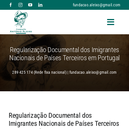
Skip
fundacao.aleixo@gmail.com
to
content
Toggle
Naviga
A FUNDAÇÃO
Regularização Documental dos Imigrantes
Nacionais de Países Terceiros em Portugal
RESPOSTAS SOCIAIS E SERVIÇOS
289 425 174 (Rede fixa nacional) | fundacao.aleixo@gmail.com
NOTÍCIAS
PARCERIAS
Regularização Documental dos
DONATIVOS
Imigrantes Nacionais de Países Terceiros