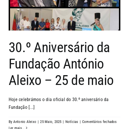
30.º Aniversário da
Fundação António
Aleixo – 25 de maio
Hoje celebrámos o dia oficial do 30.º aniversário da
Fundação [...]
em
By
Antonio Aleixo
|
25 Maio, 2025
|
Notícias
|
Comentários fechados
30.º
Ler mais...