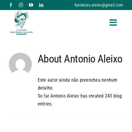
Skip
fundacao.aleixo@gmail.com
to
content
Toggle
Naviga
A FUNDAÇÃO
About
Antonio Aleixo
RESPOSTAS SOCIAIS E SERVIÇOS
NOTÍCIAS
Este autor ainda não preencheu nenhum
detalhe.
So far Antonio Aleixo has created 243 blog
PARCERIAS
entries.
DONATIVOS