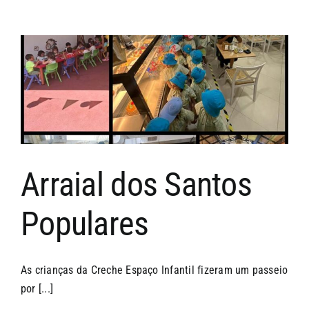
Reuniã
Presen
do
Territó
Sul
Arraial dos Santos
Populares
As crianças da Creche Espaço Infantil fizeram um passeio
por [...]