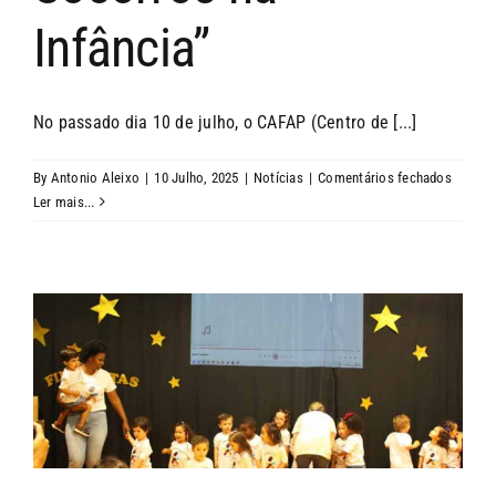
Infância”
No passado dia 10 de julho, o CAFAP (Centro de [...]
em
By
Antonio Aleixo
|
10 Julho, 2025
|
Notícias
|
Comentários fechados
Worksh
Ler mais...
“Primei
Socorr
na
Infânci