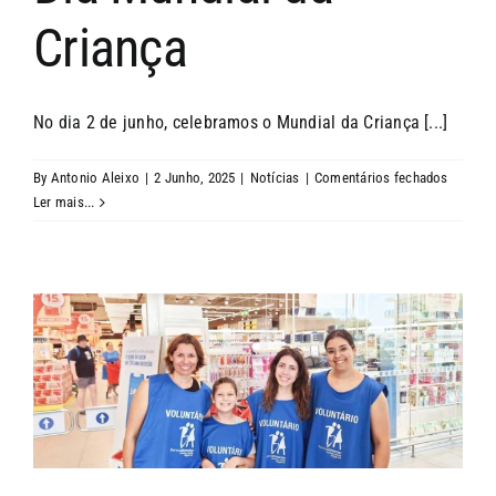
Criança
No dia 2 de junho, celebramos o Mundial da Criança [...]
em
By
Antonio Aleixo
|
2 Junho, 2025
|
Notícias
|
Comentários fechados
Dia
Ler mais...
Mundial
da
Criança