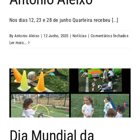
Nos dias 12, 23 e 28 de junho Quarteira recebeu [...]
em
By
Antonio Aleixo
|
12 Junho, 2025
|
Notícias
|
Comentários fechados
March
Ler mais...
da
Funda
Antóni
Aleixo
Dia Mundial da