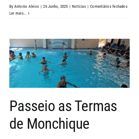
em
By
Antonio Aleixo
|
26 Junho, 2025
|
Notícias
|
Comentários fechados
Arraial
Ler mais...
dos
Santos
Popula
Passeio as Termas
de Monchique