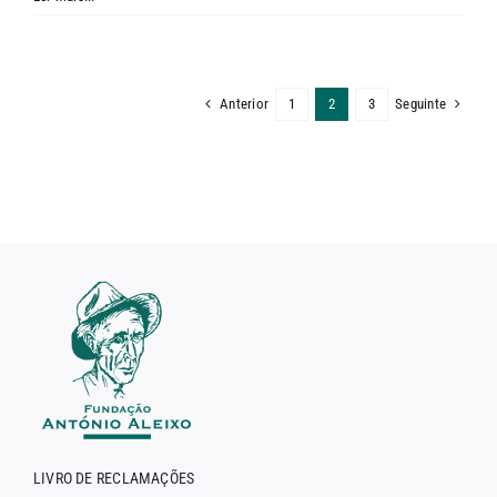
Anivers
da
Fundaç
António
Anterior
Seguinte
1
2
3
Aleixo
–
25
de
maio
LIVRO DE RECLAMAÇÕES