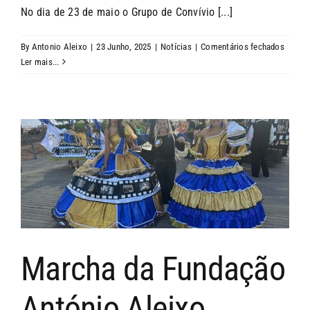
No dia de 23 de maio o Grupo de Convívio [...]
em
By
Antonio Aleixo
|
23 Junho, 2025
|
Notícias
|
Comentários fechados
Passei
Ler mais...
as
Terma
de
Monch
Marcha da Fundação
António Aleixo