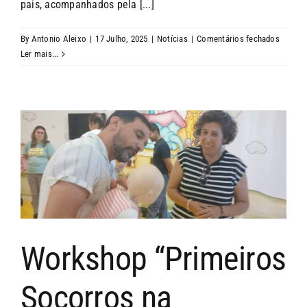
pais, acompanhados pela [...]
em
By
Antonio Aleixo
|
17 Julho, 2025
|
Notícias
|
Comentários fechados
Acção
Ler mais...
Sensibi
“Stop
Birras”
Workshop “Primeiros
Socorros na