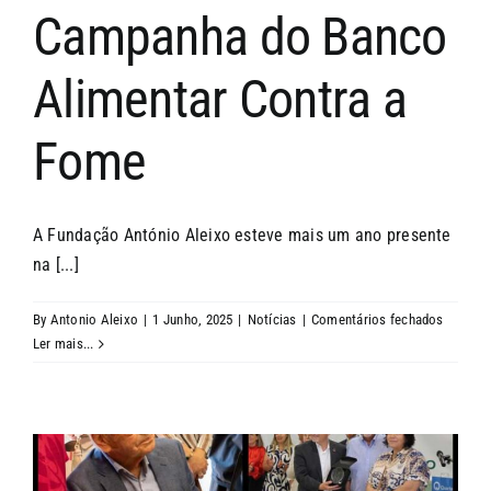
Campanha do Banco
Alimentar Contra a
Fome
A Fundação António Aleixo esteve mais um ano presente
na [...]
em
By
Antonio Aleixo
|
1 Junho, 2025
|
Notícias
|
Comentários fechados
Campan
Ler mais...
do
Banco
Aliment
Contra
a
Fome