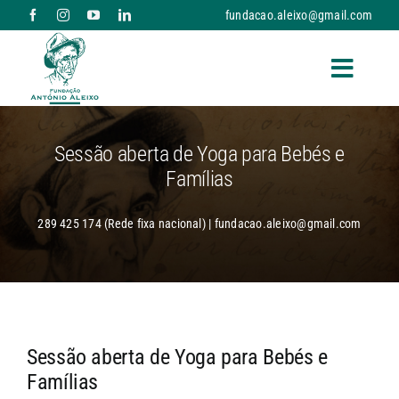
Skip
fundacao.aleixo@gmail.com
to
content
Toggle
Naviga
A FUNDAÇÃO
Sessão aberta de Yoga para Bebés e
Famílias
RESPOSTAS SOCIAIS E SERVIÇOS
289 425 174 (Rede fixa nacional) | fundacao.aleixo@gmail.com
NOTÍCIAS
PARCERIAS
Sessão aberta de Yoga para Bebés e
DONATIVOS
Famílias